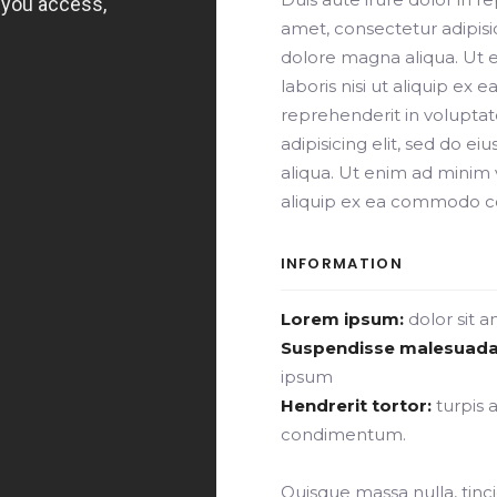
amet, consectetur adipisi
dolore magna aliqua. Ut 
laboris nisi ut aliquip ex
reprehenderit in voluptat
adipisicing elit, sed do 
aliqua. Ut enim ad minim v
aliquip ex ea commodo con
INFORMATION
Lorem ipsum:
dolor sit a
Suspendisse malesuada
ipsum
Hendrerit tortor:
turpis 
condimentum.
Quisque massa nulla, tincid