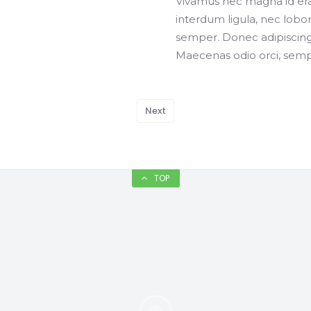
Vivamus nec magna id erat
interdum ligula, nec lobort
semper. Donec adipiscing a
Maecenas odio orci, sempe
Next
TOP