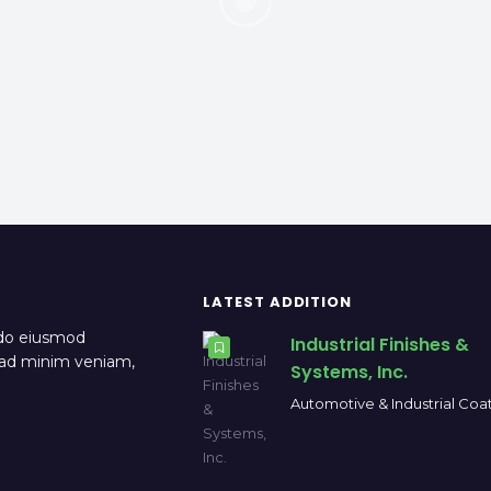
LATEST ADDITION
 do eiusmod
Industrial Finishes &
m ad minim veniam,
Systems, Inc.
Automotive & Industrial Coa