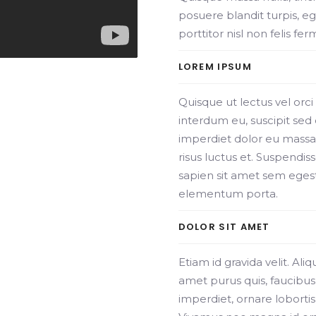
posuere blandit turpis, eg
porttitor nisl non felis f
LOREM IPSUM
Quisque ut lectus vel orc
interdum eu, suscipit sed 
imperdiet dolor eu massa m
risus luctus et. Suspendi
sapien sit amet sem egesta
elementum porta.
DOLOR SIT AMET
Etiam id gravida velit. Ali
amet purus quis, faucibus
imperdiet, ornare lobortis