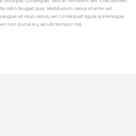
 volutpat consequat. Sed at hendrerit leo. Cras laoreet
is nibh feugiat quis. Vestibulum varius id ante vel
ugue et risus varius, vel consequat ligula scelerisque.
r non purus eu, iaculis tempor nisi.