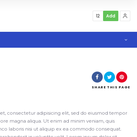
12
Add
SHARE
THIS PAGE
t, consectetur adipisicing elit, sed do eiusmod tempor
olore magna aliqua. Ut enim ad minim veniam, quis
mco laboris nisi ut aliquip ex ea commodo consequat.
eprehenderit in voluptte velit. Lorem ipsum dolor sit