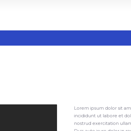
Search
n
Lorem ipsum dolor sit ame
incididunt ut labore et d
nostrud exercitation ulla
Duis aute irure dolor in r