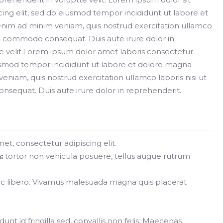
cing elit, sed do eiusmod tempor incididunt ut labore et
enim ad minim veniam, quis nostrud exercitation ullamco
 ea commodo consequat. Duis aute irure dolor in
e velit.Lorem ipsum dolor amet laboris consectetur
eiusmod tempor incididunt ut labore et dolore magna
eniam, quis nostrud exercitation ullamco laboris nisi ut
sequat. Duis aute irure dolor in reprehenderit.
met, consectetur adipiscing elit.
:
tortor non vehicula posuere, tellus augue rutrum
ac libero. Vivamus malesuada magna quis placerat
unt id fringilla sed, convallis non felis. Maecenas